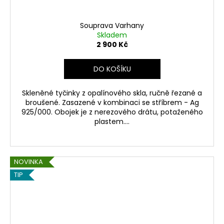
Souprava Varhany
Skladem
2 900 Kč
DO KOŠÍKU
Skleněné tyčinky z opalínového skla, ručně řezané a
broušené. Zasazené v kombinaci se stříbrem - Ag
925/000. Obojek je z nerezového drátu, potaženého
plastem....
NOVINKA
TIP