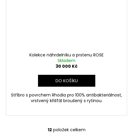
Kolekce náhrdelníku a prstenu ROSE
Skladem
30 000 Kč
DO KOŠÍKU
Stříbro s povrchem Rhodia pro 100% antibakteriálnost,
vrstvený křišťál broušený s rytinou.
12
položek celkem
O