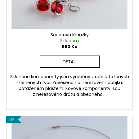
č
d
u
u
j
k
e
t
m
ů
e
Souprava Kroužky
Skladem
550 Kč
NAUŠNICE
SKOŘÁPKY
DETAIL
300
Kč
Skleněné komponenty jsou vyráběny z ručně tažených
skleněných tyčí. Zavěšeno na nerezovém obojku,
potaženém plastem. Kovové komponenty jsou
z nerezového drátu a obecného,...
TIP