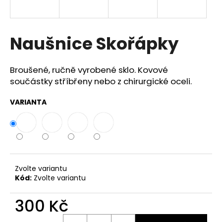
a
j
í
Naušnice Skořápky
t
?
Broušené, ručně vyrobené sklo. Kovové
součástky stříbřeny nebo z chirurgické oceli.
VARIANTA
HLEDAT
D
o
Zvolte variantu
Kód:
Zvolte variantu
p
o
300 Kč
r
u
Měrná