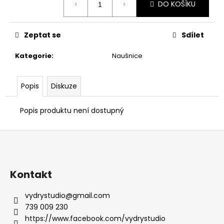
č
DO KOŠÍKU
cena:
u
j
e
Zeptat se
Sdílet
m
e
Kategorie
:
Naušnice
NÁHRDELNÍK
Popis
Diskuze
ŠPIČKY
-
Popis produktu není dostupný
NA
GUMOVÉM
LANKU
Z
600
á
Kč
p
a
Kontakt
t
vydrystudio
@
gmail.com
í
739 009 230
https://www.facebook.com/vydrystudio