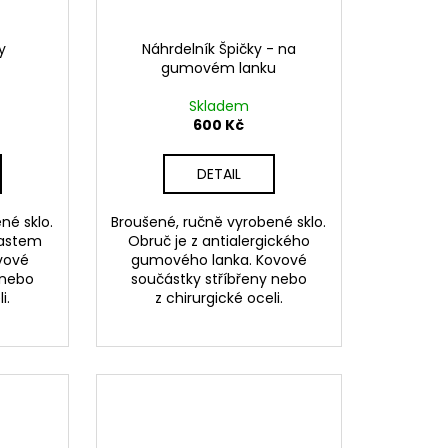
y
Náhrdelník Špičky - na
gumovém lanku
Skladem
600 Kč
DETAIL
né sklo.
Broušené, ručně vyrobené sklo.
lastem
Obruč je z antialergického
vové
gumového lanka. Kovové
 nebo
součástky stříbřeny nebo
i.
z chirurgické oceli.