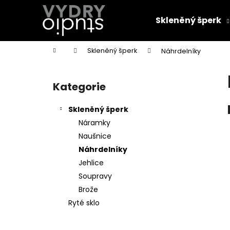
K
Přejít
na
o
Skleněný šperk
obsah
Zpět
Zpět
š
do
do
í
Domů
Skleněný šperk
Náhrdelníky
k
obchodu
obchodu
P
o
Kategorie
Přeskočit
s
kategorie
t
Skleněný šperk
r
Náramky
a
Naušnice
n
Náhrdelníky
n
Jehlice
í
Soupravy
p
Brože
a
Ryté sklo
n
NÁHRDELNÍK ŠPIČKY - NA GUMOVÉM
e