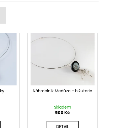
pky
Náhrdelník Medúza - bižuterie
Skladem
500 Kč
DETAIL