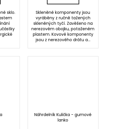
né sklo.
Skleněné komponenty jsou
lastem
vyráběny z ručně tažených
ínání
skleněných tyčí. Zavěšeno na
učástky
nerezovém obojku, potaženém
urgické
plastem. Kovové komponenty
jsou z nerezového drátu a...
ka
Náhrdelník Kulička - gumové
lanko