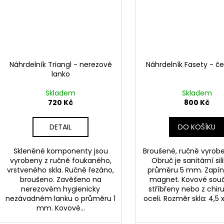
Náhrdelník Triangl - nerezové
Náhrdelník Fasety - če
lanko
Skladem
Skladem
720 Kč
800 Kč
DETAIL
DO KOŠÍKU
Skleněné komponenty jsou
Broušené, ručně vyrobe
vyrobeny z ručně foukaného,
Obruč je sanitární sil
vrstveného skla. Ručně řezáno,
průměru 5 mm. Zapín
broušeno. Zavěšeno na
magnet. Kovové sou
nerezovém hygienicky
stříbřeny nebo z chir
nezávadném lanku o průměru 1
oceli. Rozměr skla: 4,5 
mm. Kovové...