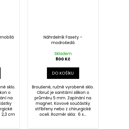
rnobílá
Náhrdelník Fasety -
modrošedá
Skladem
800 Kč
DO KOŠÍKU
né sklo.
Broušené, ručně vyrobené sklo.
ikon o
Obruč je sanitární silikon o
ání na
průměru 5 mm. Zapínání na
částky
magnet. Kovové součástky
urgické
stříbřeny nebo z chirurgické
x 2,3 cm
oceli. Rozměr skla: 6 x...