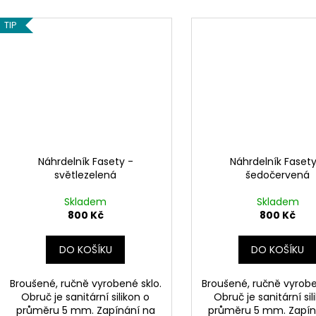
TIP
Náhrdelník Fasety -
Náhrdelník Fasety
světlezelená
šedočervená
Skladem
Skladem
800 Kč
800 Kč
DO KOŠÍKU
DO KOŠÍKU
Broušené, ručně vyrobené sklo.
Broušené, ručně vyrobe
Obruč je sanitární silikon o
Obruč je sanitární sil
průměru 5 mm. Zapínání na
průměru 5 mm. Zapín