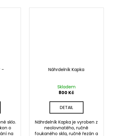
 -
Náhrdelník Kapka
Skladem
800 Kč
DETAIL
né sklo.
Náhrdelník Kapka je vyroben z
ikon o
neolovnatého, ručně
ání na
foukaného skla, ručně řezán a