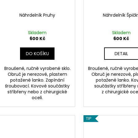
Náhrdelník Pruhy
Náhrdelník Špičk
Skladem
Skladem
600 Kč
600 Kč
DO KOŠÍKU
DETAIL
Broušené, ručně vyrobené sklo.
Broušené, ručně vyrobe
Obruč je nerezové, plastem
Obruč je nerezové, p
potažené lanko. Zapínání
potažené lanko. Ko
šroubovací. Kovové součástky
součástky stříbřeny
stříbřeny nebo z chirurgické
z chirurgické ocel
oceli.
TIP