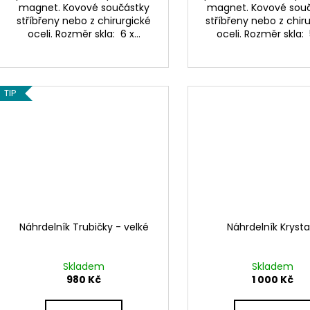
magnet. Kovové součástky
magnet. Kovové sou
stříbřeny nebo z chirurgické
stříbřeny nebo z chir
oceli. Rozměr skla: 6 x...
oceli. Rozměr skla: 5
TIP
Náhrdelník Trubičky - velké
Náhrdelník Krysta
Skladem
Skladem
980 Kč
1 000 Kč