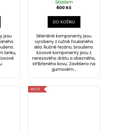
Skladem
600 Kč
DO KOŠÍKU
y jsou
Skleněné komponenty jsou
kaného
vyrobeny z ručně foukaného
oušeno.
skla. Ručně řezáno, broušeno.
m lanku,
Kovové komponenty jsou z
Kovové
nerezového drátu a obecného,
u
stříbřeného kovu. Zavěšeno na
gumovém...
AKCE