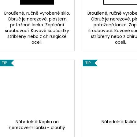
Broušené, ručně vyrobené sklo.
Broušené, ručně vyrobe
Obruč je nerezové, plastem
Obruč je nerezové, p
potažené lanko. Zapínání
potažené lanko. Zap
šroubovací. Kovové součástky
šroubovací. Kovové so
stříbřeny nebo z chirurgické
stříbřeny nebo z chir
oceli.
oceli.
TIP
TIP
Náhrdelník Kapka na
Náhrdelník Kulič
nerezovém lanku - dlouhý