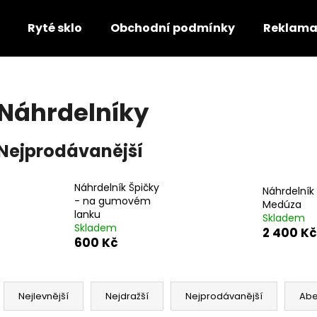
Ryté sklo
Obchodní podmínky
Reklama
Co potřebujete najít?
Náhrdelníky
HLEDAT
Nejprodávanější
Náhrdelník Špičky
Doporučujeme
Náhrdelník
- na gumovém
Medúza
lanku
Skladem
Skladem
2 400 Kč
600 Kč
Ř
a
Nejlevnější
Nejdražší
Nejprodávanější
Ab
SOUPRAVA KRYSTALY - UNIKÁTNÍ SET
NAUŠNICE SKOŘ
z