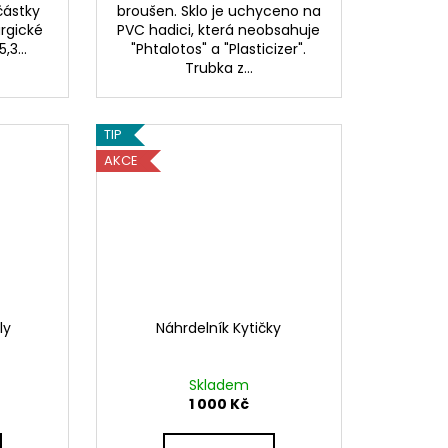
částky
broušen. Sklo je uchyceno na
urgické
PVC hadici, která neobsahuje
,3...
"Phtalotos" a "Plasticizer".
Trubka z...
TIP
AKCE
ly
Náhrdelník Kytičky
Skladem
1 000 Kč