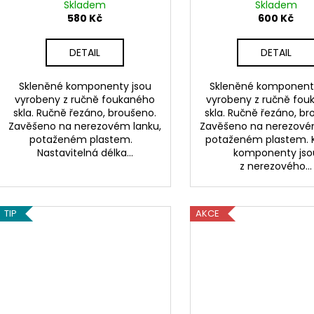
Skladem
Skladem
580 Kč
600 Kč
DETAIL
DETAIL
Skleněné komponenty jsou
Skleněné komponent
vyrobeny z ručně foukaného
vyrobeny z ručně fou
skla. Ručně řezáno, broušeno.
skla. Ručně řezáno, br
Zavěšeno na nerezovém lanku,
Zavěšeno na nerezové
potaženém plastem.
potaženém plastem. 
Nastavitelná délka...
komponenty jso
z nerezového...
TIP
AKCE