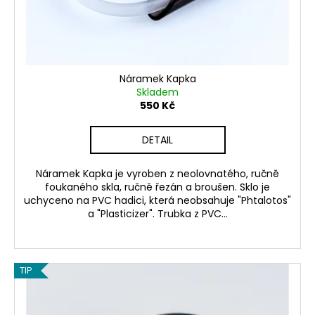
č
d
u
u
j
k
e
t
m
ů
e
Náramek Kapka
Skladem
550 Kč
SOUPRAVY
SKOŘÁPKY
DETAIL
550
Kč
Náramek Kapka je vyroben z neolovnatého, ručně
foukaného skla, ručně řezán a broušen. Sklo je
uchyceno na PVC hadici, která neobsahuje "Phtalotos"
a "Plasticizer". Trubka z PVC...
TIP