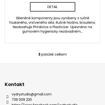
DETAIL
Skleněné komponenty jsou vyrobeny z ručně
foukaného, vrstveného skla. Ručně řezáno, broušeno.
Neobsahuje Phtalotos a Plasticizer. Upevněno na
gumovém hygienicky nezávadném...
3
položek celkem
O
v
Z
l
á
á
d
p
a
a
Kontakt
c
t
í
vydrystudio
@
gmail.com
í
p
739 009 230
r